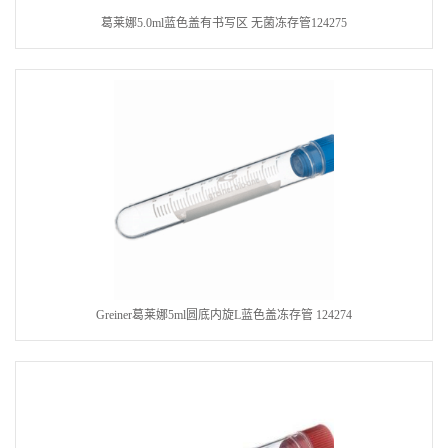
葛莱娜5.0ml蓝色盖有书写区 无菌冻存管124275
Greiner葛莱娜5ml圆底内旋L蓝色盖冻存管 124274