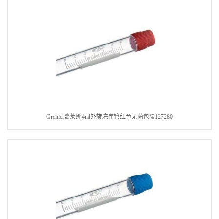
Greiner葛莱娜4ml外旋冻存管红色无菌包装127280