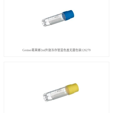
Greiner葛莱娜2ml外旋冻存管蓝色盖无菌包装126279