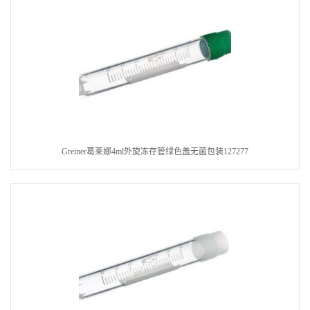
Greiner葛莱娜4ml外旋冻存管绿色盖无菌包装127277