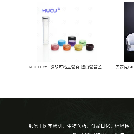
MUCU 2mL透明可站立管身 螺口管管盖一
巴罗克BI
体 冷冻保存管 5612008
烯 独
服务于医学检测、生物医药、食品日化、环境检