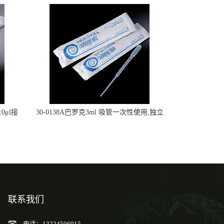
0μl接
30-0138A巴罗克3ml 吸管一次性使用,独立
包装灭菌,长160mm,总容量7.5ml 吸管,刻度
到3ml 巴氏吸管
联系我们
电话：13224506915