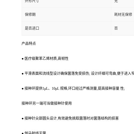
外形尺寸
无
保修期
耗材无保修
是否进口
否
产品特点
● 医疗级聚苯乙烯材质,高韧性
● 平滑表面和流线型设计确保菌落免受损伤; 设计纤细可弯曲,便于进入
● 接种环提供1μL、10μL 规格,环口经过严格测量,提高接种容量 性;
接种环另一端可当做接种针使用
● 接种针尖部圆头设计,有效避免挑取菌落时对菌落结构的损害
● 伽马射线灭菌