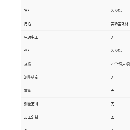
65-0010
货号
用途
实验室耗材
电源电压
无
65-0010
型号
规格
25个/袋,40
测量精度
无
重量
无
测量范围
无
加工定制
否