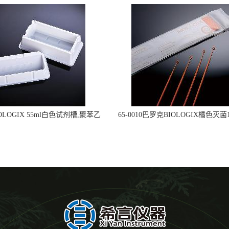
OLOGIX 55ml白色试剂槽,聚苯乙
65-0010巴罗克BIOLOGIX橘色灭菌1
立包装 伽马射线灭菌25-0051
种环一次性使用