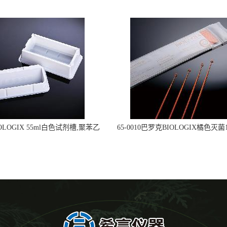
OLOGIX 55ml白色试剂槽,聚苯乙
65-0010巴罗克BIOLOGIX橘色灭菌1
立包装 伽马射线灭菌25-0051
种环一次性使用