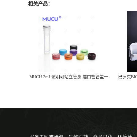
相关产品：
MUCU 2mL透明可站立管身 螺口管管盖一
巴罗克BI
体 冷冻保存管 5612008
烯 独