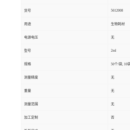
5612008
货号
用途
生物耗材
电源电压
无
2ml
型号
规格
50个/袋, 1
测量精度
无
重量
无
测量范围
无
加工定制
否