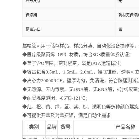
外形尺寸
无
保修期
耗材无保修
是否进口
否
螺帽管可用于储存样品、样品分装、自动化设备操作等，
◆医疗级聚丙烯（PP）材质，符合SGS质量体系认证；
◆盖子含O型圈，密封紧密，满足IATA运输标准；
◆容量包含0.5mL、1.5mL、2.0mL，裙底锥形，透明可
◆离心力20000RCF，壁厚均匀，免清洗，符合跌落测试
◆无热源、无内毒素、无DNA酶、无RNA酶，γ射线灭菌
◆耐受温度范围：-86℃~121℃；
◆红、橙、黄、绿、蓝、紫、棕、透明色等多种颜色螺旋
◆可提供开盖及封盖扭矩，满足自动化需求
类别
品牌
货号
产品名称