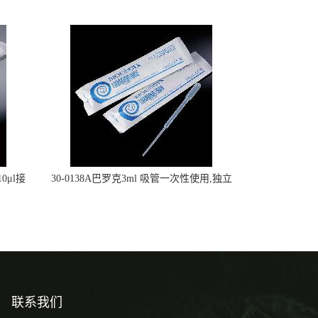
0μl接
30-0138A巴罗克3ml 吸管一次性使用,独立
包装灭菌,长160mm,总容量7.5ml 吸管,刻度
到3ml 巴氏吸管
联系我们