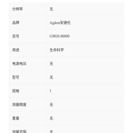
分辨率
无
品牌
Agilent安捷伦
G9820-80000
货号
用途
生命科学
电源电压
无
型号
无
1
规格
测量精度
无
重量
无
测量范围
无