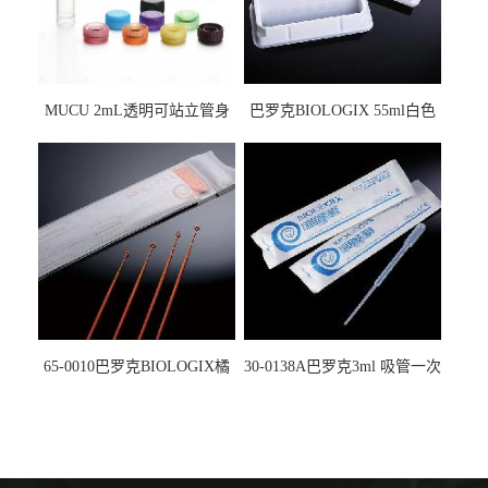
MUCU 2mL透明可站立管身
巴罗克BIOLOGIX 55ml白色
螺口管管盖一体 冷冻保存管
试剂槽,聚苯乙烯 独立包装 伽
5612008
马射线灭菌25-0051
65-0010巴罗克BIOLOGIX橘
30-0138A巴罗克3ml 吸管一次
色灭菌10μl接种环一次性使用
性使用,独立包装灭菌,长
160mm,总容量7.5ml 吸管,刻
度到3ml 巴氏吸管