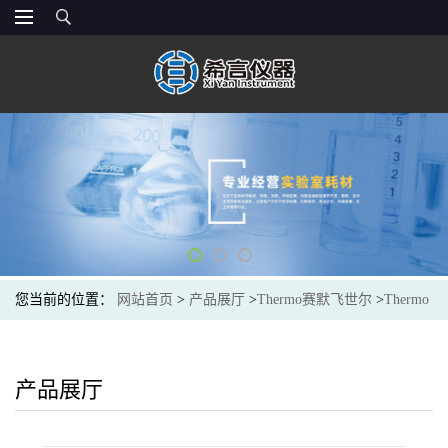
您当前的位置：
网站首页
>
产品展厅
>
Thermo赛默飞世尔
>
Thermo
061400 适用IC的Dionex™ IonPac? 低压 TAC痕量阴离子浓缩柱TAC-
LP1
产品展厅