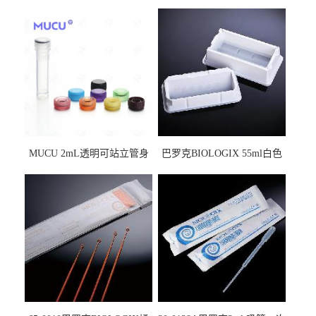
MUCU 2mL透明可站立管身
巴罗克BIOLOGIX 55ml白色
螺口管管盖一体 冷冻保存管
试剂槽,聚苯乙烯 独立包装 伽
5612008
马射线灭菌25-0051