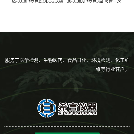
65-0010巴罗克BIOLOGIX橘
30-0138A巴罗克3ml 吸管一次
色灭菌10μl接种环一次性使用
性使用,独立包装灭菌,长
160mm,总容量7.5ml 吸管,刻
度到3ml 巴氏吸管
服务于医学检测、生物医药、食品日化、环境检测、化工纤
维等行业客户。