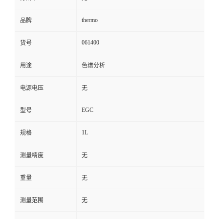
thermo
品牌
061400
货号
用途
色谱分析
电源电压
无
EGC
型号
1L
规格
测量精度
无
重量
无
测量范围
无