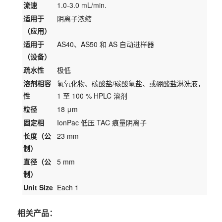
流速
1.0-3.0 mL/min.
适用于
阴离子浓缩
（应用）
适用于
AS40、AS50 和 AS 自动进样器
（设备）
疏水性
极低
溶剂相容
氢氧化物、碳酸盐/碳酸氢盐、或硼酸盐淋洗液，
性
1 至 100 % HPLC 溶剂
粒径
18 μm
固定相
IonPac 低压 TAC 痕量阴离子
长度（公
23 mm
制）
直径（公
5 mm
制）
Unit Size
Each 1
相关产品：