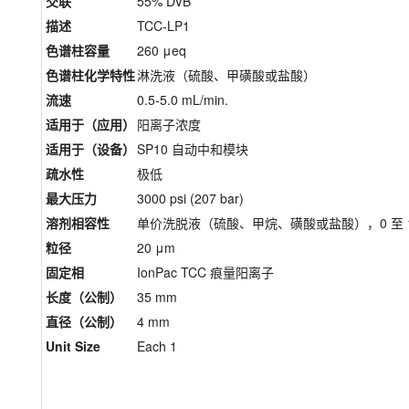
交联
55% DVB
描述
TCC-LP1
色谱柱容量
260 μeq
色谱柱化学特性
淋洗液（硫酸、甲磺酸或盐酸）
流速
0.5-5.0 mL/min.
适用于（应用）
阳离子浓度
适用于（设备）
SP10 自动中和模块
疏水性
极低
最大压力
3000 psi (207 bar)
溶剂相容性
单价洗脱液（硫酸、甲烷、磺酸或盐酸），0 至 10
粒径
20 μm
固定相
IonPac TCC 痕量阳离子
长度（公制）
35 mm
直径（公制）
4 mm
Unit Size
Each 1