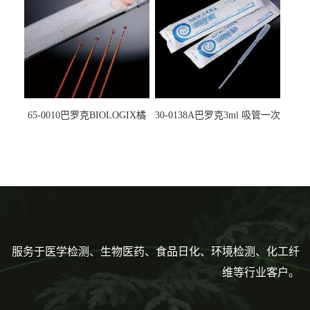
65-0010巴罗克BIOLOGIX橘
30-0138A巴罗克3ml 吸管一次
色灭菌10μl接种环一次性使用
性使用,独立包装灭菌,长
160mm,总容量7.5ml 吸管,刻
度到3ml 巴氏吸管
服务于医学检测、生物医药、食品日化、环境检测、化工纤
维等行业客户。