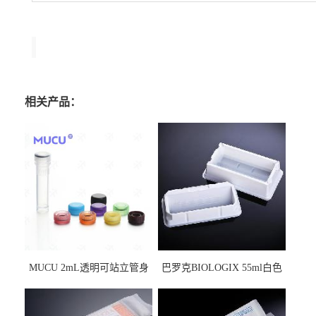
相关产品：
MUCU 2mL透明可站立管身
巴罗克BIOLOGIX 55ml白色
螺口管管盖一体 冷冻保存管
试剂槽,聚苯乙烯 独立包装 伽
5612008
马射线灭菌25-0051