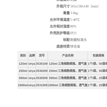
外观尺寸
165x130x140（mm）
重量
3.6kg
允许环境温度
5-40℃
允许相对湿度
80%
外壳防护等级
IP21
标配
耐磨标准头
底座材质
锌合金
类别
品牌
货号
产品名称
包装规格
125ml
virya
3530109
125ml 三角细胞摇瓶，透气盖
1个/袋，50袋/
250ml
virya
3530209
250ml 三角细胞摇瓶，透气盖
1个/袋，50袋/
500ml
virya
3530509
500ml 三角细胞摇瓶，透气盖
1个/袋，25袋/
1000ml
virya
3531009
1000ml 三角细胞摇瓶，透气盖
1个/袋，25袋/