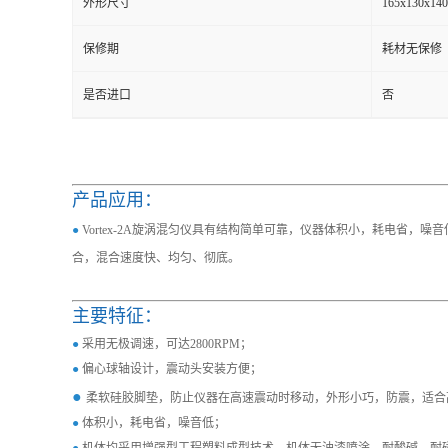
外形尺寸
165x130x1
保修期
耗材无保修
是否进口
否
产品应用：
●
Vortex-2A旋涡混匀仪具有结构简单可靠，仪器体积小，耗电省
合，混合速度快、均匀、彻底。
主要特征：
●
采用无极调速，可达2800RPM；
●
偏心球轴设计，震动头安装方便；
●
柔软硅胶脚垫，防止仪器在高速震动时移动，外形小巧，防震，适合
●
体积小，耗电省，噪音低；