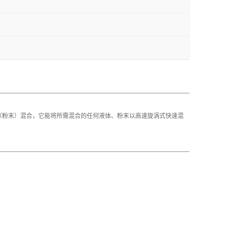
固（粉末）混合，它能将所需混合的任何液体、粉末以高速旋涡式快速混