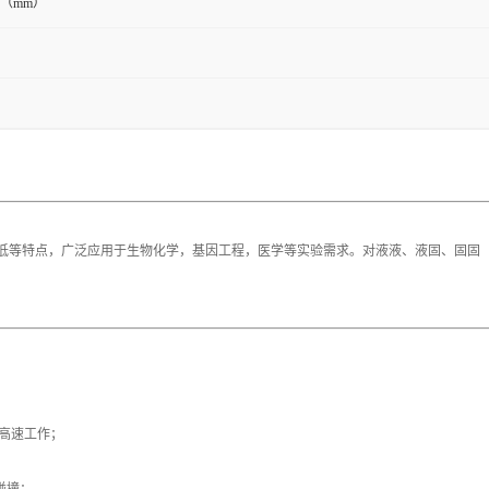
40（mm）
，噪音低等特点，广泛应用于生物化学，基因工程，医学等实验需求。对液液、液固、固
高速工作；