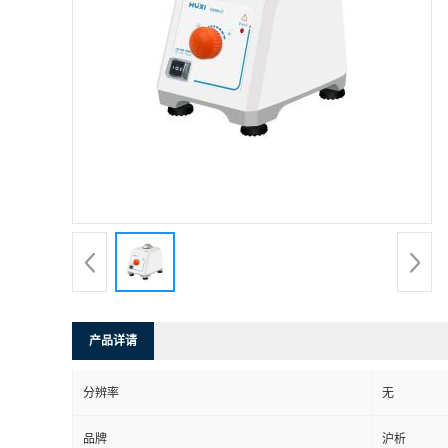
产品详请
分辨率
无
品牌
沪析