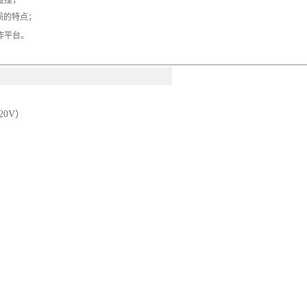
碰撞；
损的特点；
作平台。
20V）