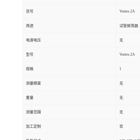
Vortex-2A
货号
用途
试管振荡器
电源电压
无
Vortex-2A
型号
1
规格
测量精度
无
重量
无
测量范围
无
加工定制
否