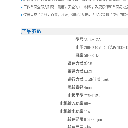
●
机体均采用增强型工程塑料成型技术，机体无油漆喷涂，耐酸碱、耐
●
工作台面全部为耐腐，耐磨，安全的TPU材料，改变原海绵台面易破
●
仪器集成了连续，点震，连续，调速等功能，为实验提供了快速的操
产品参数：
型号
Vortex-2A
电压
200~240V（可选配100~1
频率
50~60Hz
调速方式
旋钮
震荡方式
圆周
运行方式
点动/连续运转
周转直径
4mm
电极类型
罩极电机
电机输入功率
60w
电机输出功率
11w
转速范围
0-2800rpm
转速显示
刻度