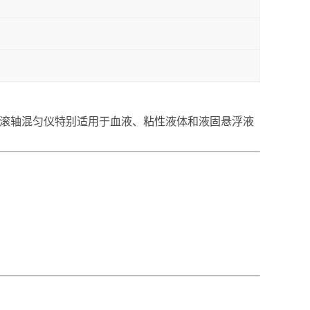
匀。滚轴混匀仪特别适用于血液、粘性液体和液固悬浮液