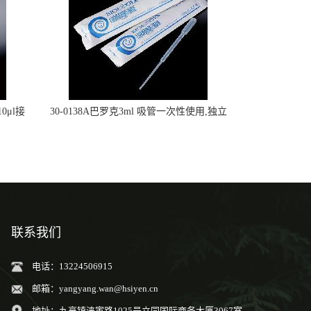
0μl接
30-0138A巴罗克3ml 吸管一次性使用,独立
包装灭菌,长160mm,总容量7.5ml 吸管,刻度
到3ml 巴氏吸管
联系我们
电话：13224506915
邮箱：
yangyang.wan@hsiyen.cn
地址：九亭镇涞寅路1025号立同国际商务大厦3067室