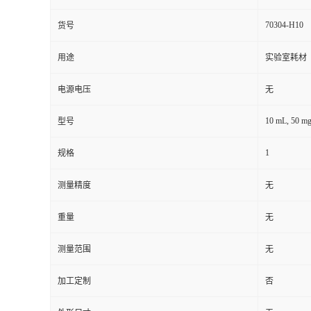
70304-H10
货号
用途
实验室耗材
电源电压
无
10 mL, 50 m
型号
1
规格
测量精度
无
重量
无
测量范围
无
加工定制
否