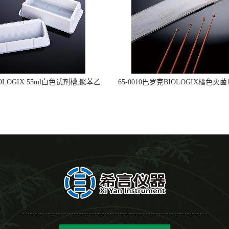
OLOGIX 55ml白色试剂槽,聚苯乙
65-0010巴罗克BIOLOGIX橘色灭菌1
立包装 伽马射线灭菌25-0051
种环一次性使用