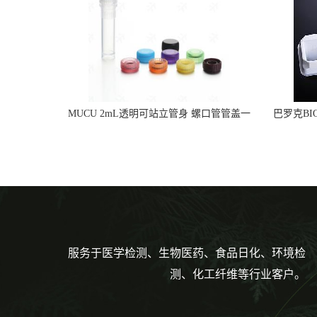
MUCU 2mL透明可站立管身 螺口管管盖一
巴罗克BI
体 冷冻保存管 5612008
烯 独
服务于医学检测、生物医药、食品日化、环境检
测、化工纤维等行业客户。