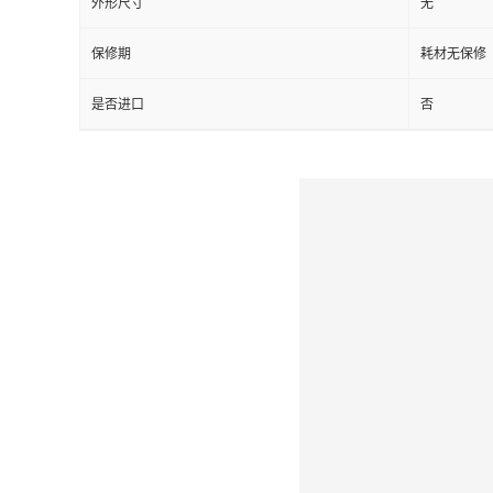
外形尺寸
无
保修期
耗材无保修
是否进口
否