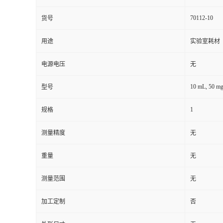
70112-10
货号
用途
实验室耗材
电源电压
无
10 mL, 50 m
型号
1
规格
测量精度
无
重量
无
测量范围
无
加工定制
否