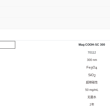
Mag COOH-SC 300
70112
300 nm
Fe
O
3
4
SiO
2
超顺磁性
50 mg/mL
无菌水
2
年