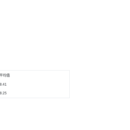
T平均值
8.41
8.25