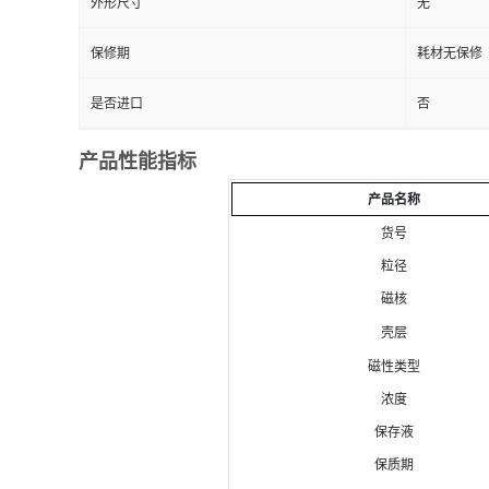
外形尺寸
无
保修期
耗材无保修
是否进口
否
产品性能指标
产品名称
货号
粒径
磁核
壳层
磁性类型
浓度
保存液
保质期