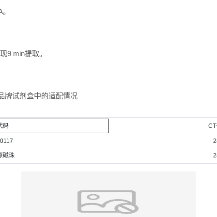
A。
9 min提取。
在2号品牌试剂盒中的适配情况
代码
C
0117
2
原磁珠
2