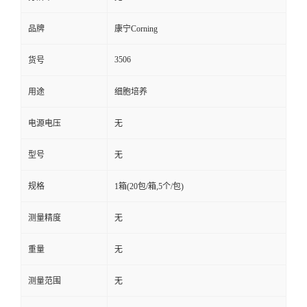
品牌
康宁Corning
3506
货号
用途
细胞培养
电源电压
无
型号
无
规格
1箱(20包/箱,5个/包)
测量精度
无
重量
无
测量范围
无