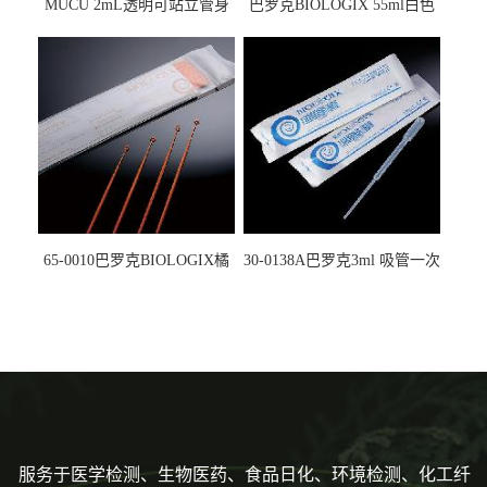
MUCU 2mL透明可站立管身
巴罗克BIOLOGIX 55ml白色
螺口管管盖一体 冷冻保存管
试剂槽,聚苯乙烯 独立包装 伽
5612008
马射线灭菌25-0051
65-0010巴罗克BIOLOGIX橘
30-0138A巴罗克3ml 吸管一次
色灭菌10μl接种环一次性使用
性使用,独立包装灭菌,长
160mm,总容量7.5ml 吸管,刻
度到3ml 巴氏吸管
服务于医学检测、生物医药、食品日化、环境检测、化工纤