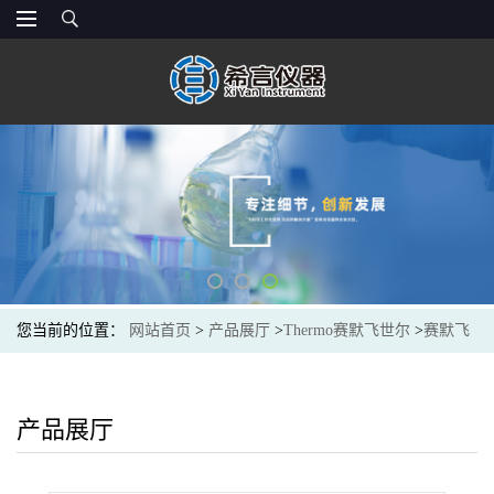
您当前的位置：
网站首页
>
产品展厅
>
Thermo赛默飞世尔
>
赛默飞
Thermo Scientific 4640050 Finnpipette F3 20-200μl 单道可变量程移液
器
产品展厅