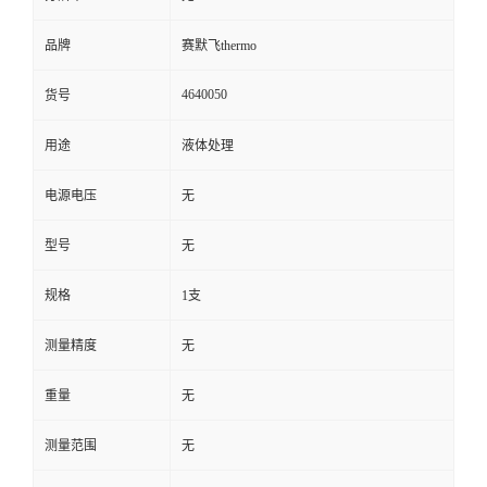
品牌
赛默飞thermo
4640050
货号
用途
液体处理
电源电压
无
型号
无
规格
1支
测量精度
无
重量
无
测量范围
无