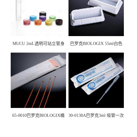
MUCU 2mL透明可站立管身
巴罗克BIOLOGIX 55ml白色
螺口管管盖一体 冷冻保存管
试剂槽,聚苯乙烯 独立包装 伽
5612008
马射线灭菌25-0051
65-0010巴罗克BIOLOGIX橘
30-0138A巴罗克3ml 吸管一次
色灭菌10μl接种环一次性使用
性使用,独立包装灭菌,长
160mm,总容量7.5ml 吸管,刻