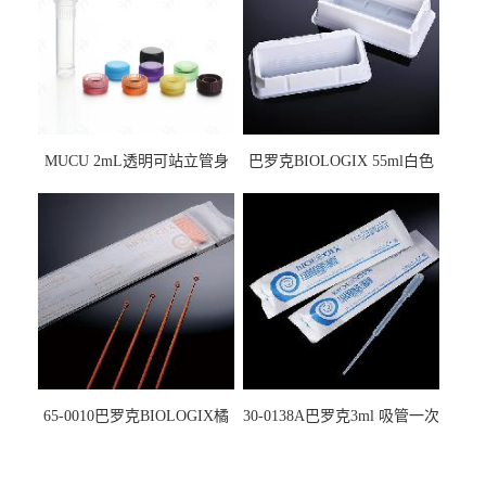
MUCU 2mL透明可站立管身
巴罗克BIOLOGIX 55ml白色
螺口管管盖一体 冷冻保存管
试剂槽,聚苯乙烯 独立包装 伽
5612008
马射线灭菌25-0051
65-0010巴罗克BIOLOGIX橘
30-0138A巴罗克3ml 吸管一次
色灭菌10μl接种环一次性使用
性使用,独立包装灭菌,长
160mm,总容量7.5ml 吸管,刻