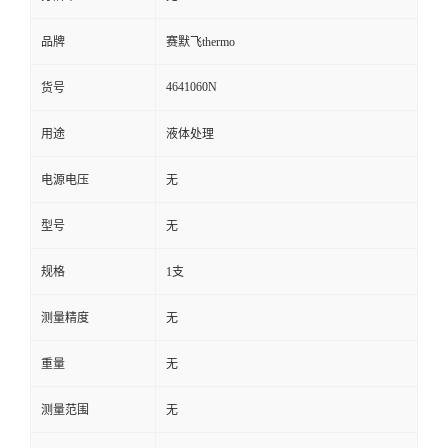
品牌
赛默飞thermo
4641060N
货号
用途
液体处理
电源电压
无
型号
无
规格
1支
测量精度
无
重量
无
测量范围
无