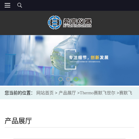
您当前的位置：
网站首页
>
产品展厅
>
Thermo赛默飞世尔
>
赛默飞
Thermo Scientific 4641100N Finnpipette F1 100-1000μl 单道可变量程
移液器, CE认证
产品展厅