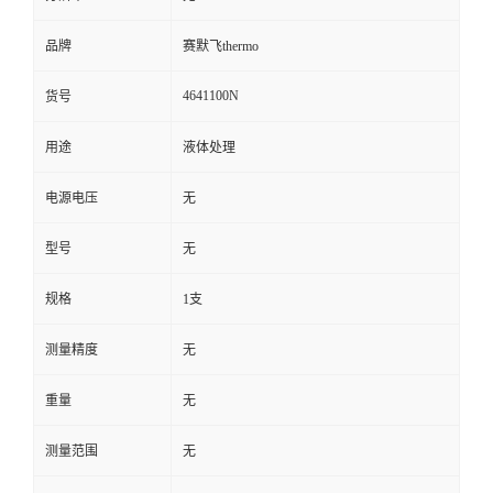
品牌
赛默飞thermo
4641100N
货号
用途
液体处理
电源电压
无
型号
无
规格
1支
测量精度
无
重量
无
测量范围
无