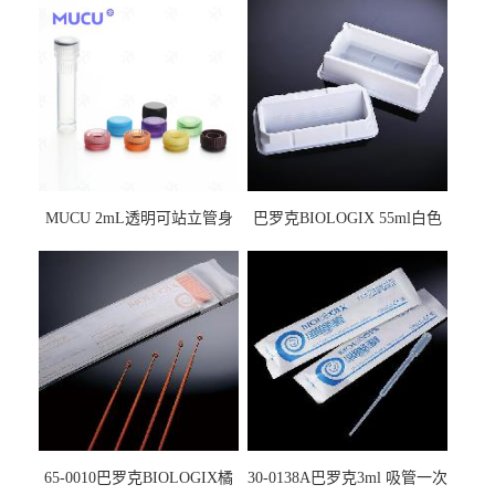
MUCU 2mL透明可站立管身
巴罗克BIOLOGIX 55ml白色
螺口管管盖一体 冷冻保存管
试剂槽,聚苯乙烯 独立包装 伽
5612008
马射线灭菌25-0051
65-0010巴罗克BIOLOGIX橘
30-0138A巴罗克3ml 吸管一次