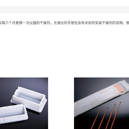
默建议每六个月更换一次仪器的干燥剂。光谱仪的手册包含有关如何安装干燥剂的说明。