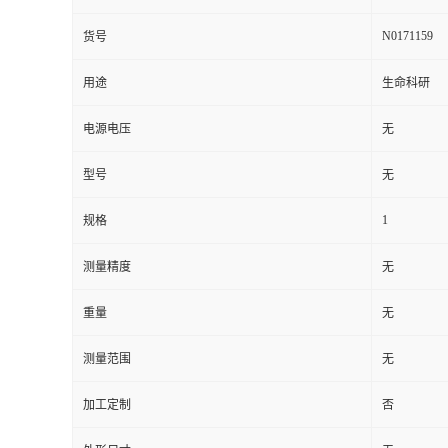
N0171159
货号
用途
生命科研
电源电压
无
型号
无
1
规格
测量精度
无
重量
无
测量范围
无
加工定制
否