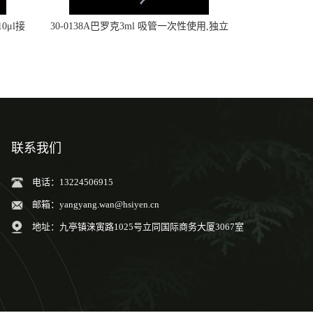
0μl接
30-0138A巴罗克3ml 吸管一次性使用,独立
包装灭菌,长160mm,总容量7.5ml 吸管,刻度
到3ml 巴氏吸管
联系我们
电话：13224506915
邮箱：
yangyang.wan@hsiyen.cn
地址：九亭镇涞寅路1025号立同国际商务大厦3067室