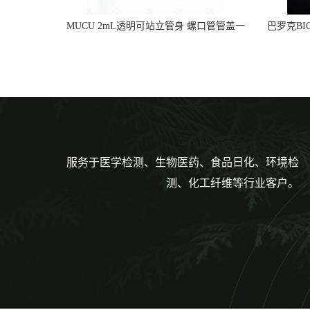
MUCU 2mL透明可站立管身 螺口管管盖一
巴罗克BI
体 冷冻保存管 5612008
烯 独
服务于医学检测、生物医药、食品日化、环境检
测、化工纤维等行业客户。