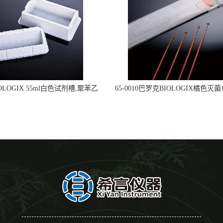
OLOGIX 55ml白色试剂槽,聚苯乙
65-0010巴罗克BIOLOGIX橘色灭菌1
立包装 伽马射线灭菌25-0051
种环一次性使用