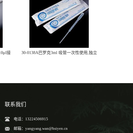
0μl接
30-0138A巴罗克3ml 吸管一次性使用,独立
包装灭菌,长160mm,总容量7.5ml 吸管,刻度
到3ml 巴氏吸管
联系我们
电话：13224506915
邮箱：
yangyang.wan@hsiyen.cn