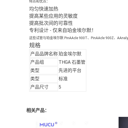
特点和优点：
均匀快速加热
提高某些应用的灵敏度
提高批次间的可靠性
专利设计 - 仅来自珀金埃尔默！
这些试管与珀金埃尔默 PinAAcle 900T、PinAAcle 900Z、AAnaly
规格
产品品牌名称
珀金埃尔默
产品组
THGA 石墨管
类型
先进的平台
类型
标准
产品尺寸
5
相关产品：