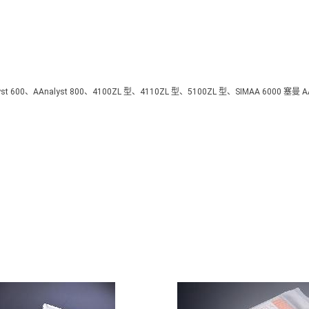
st 600、AAnalyst 800、4100ZL 型、4110ZL 型、5100ZL 型、SIMAA 6000 塞