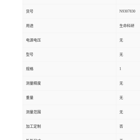
N9307830
货号
用途
生命科研
电源电压
无
型号
无
1
规格
测量精度
无
重量
无
测量范围
无
加工定制
否