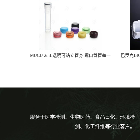
MUCU 2mL透明可站立管身 螺口管管盖一
巴罗克BI
体 冷冻保存管 5612008
烯 独
服务于医学检测、生物医药、食品日化、环境检
测、化工纤维等行业客户。