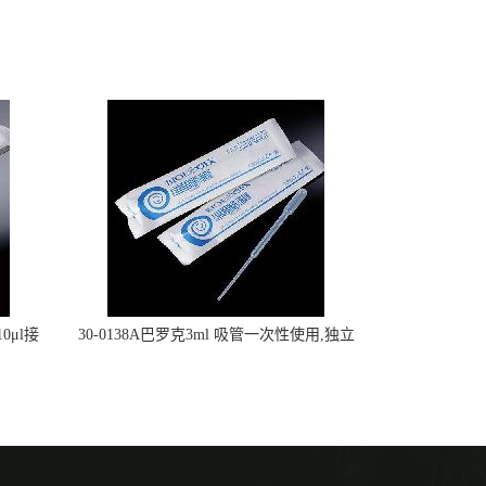
0μl接
30-0138A巴罗克3ml 吸管一次性使用,独立
包装灭菌,长160mm,总容量7.5ml 吸管,刻度
到3ml 巴氏吸管