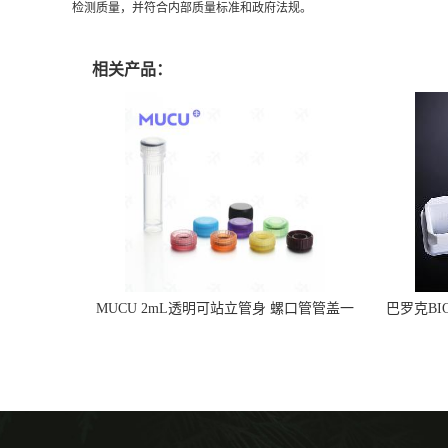
检测质量，并符合内部质量标准和政府法规。
相关产品：
MUCU 2mL透明可站立管身 螺口管管盖一
巴罗克BI
体 冷冻保存管 5612008
烯 独