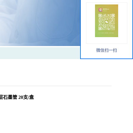
微信扫一扫
层石墨管 20支/盒