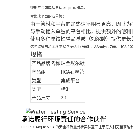
球形平台可容纳多达 50 μL 的样品。
带集成平台的石墨管：
由于管材和平台的加热速率明显更高，因此为挥
与手动插入单独的平台相比，提供额外的便利
使用多种腐蚀性样品基质（如浓酸）提供更长
这些试管与珀金埃尔默 PinAAcle 900H、AAnalyst 700、HGA-90
规格
产品品牌名称
珀金埃尔默
产品组
HGA石墨管
类型
集成平台
类型
标准
产品尺寸
20
承诺履行环境责任的合作伙伴
Padania Acque S.p.A.的安全和质量分析实验室专注于