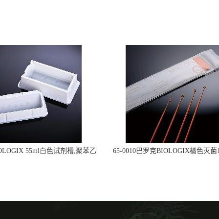
OLOGIX 55ml白色试剂槽,聚苯乙
65-0010巴罗克BIOLOGIX橘色灭菌1
立包装 伽马射线灭菌25-0051
种环一次性使用