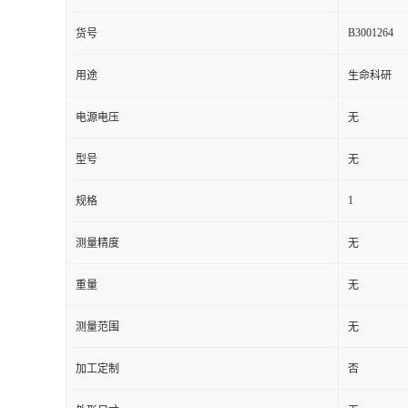
B3001264
货号
用途
生命科研
电源电压
无
型号
无
1
规格
测量精度
无
重量
无
测量范围
无
加工定制
否