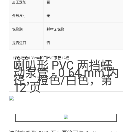
加工定制
否
外形尺寸
无
保修期
耗材无保修
是否进口
否
绿色/橙色0.38mm扩口PVC泵管 12根
喇叭形 PVC 两挡蠕
动泵管 - 0.64 mm 内
径，橙色/白色，第
12 页