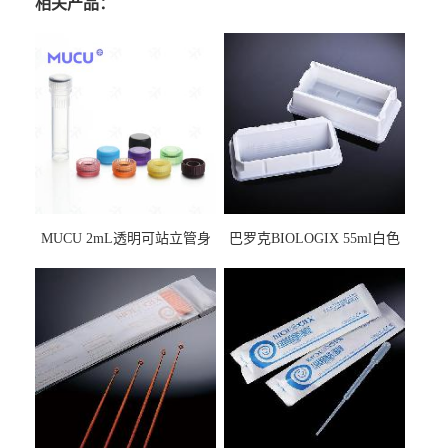
相关产品：
MUCU 2mL透明可站立管身
巴罗克BIOLOGIX 55ml白色
螺口管管盖一体 冷冻保存管
试剂槽,聚苯乙烯 独立包装 伽
5612008
马射线灭菌25-0051