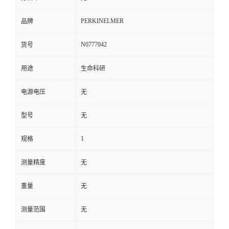
PERKINELMER
品牌
N0777042
货号
用途
生命科研
电源电压
无
型号
无
1
规格
测量精度
无
重量
无
测量范围
无