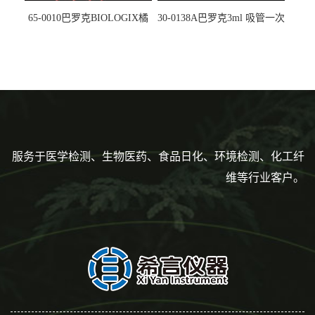
65-0010巴罗克BIOLOGIX橘
30-0138A巴罗克3ml 吸管一次
色灭菌10μl接种环一次性使用
性使用,独立包装灭菌,长
160mm,总容量7.5ml 吸管,刻
度到3ml 巴氏吸管
服务于医学检测、生物医药、食品日化、环境检测、化工纤
维等行业客户。