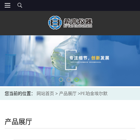
您当前的位置：
网站首页
>
产品展厅
>
PE珀金埃尔默
>
PERKINELMER珀金埃尔默 绿色/橙色0.38mm扩口PVC泵管
N0777042
产品展厅