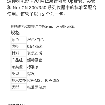
这种喇叭形 PVC 两止泵管可与 Optima、Avio
和 NexION 300/350 系列仪器中的标准泵配合
使用。该管子以 12 个为一包。
非喇叭形PVC泵管也可用于Optima，Avio和NexION。
规格
颜色
橙色/白色
内径
0.64 毫米
材料
聚氯乙烯
产品组
蠕动泵管
泵类型
标准泵
类型
爆发
技术类型
ICP-MS， ICP-OES
类型
标准两站房