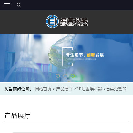
您当前的位置：
网站首页
>
产品展厅
>
PE珀金埃尔默
>
石英炬管的
点火铜片(每包50件) N0781097
产品展厅