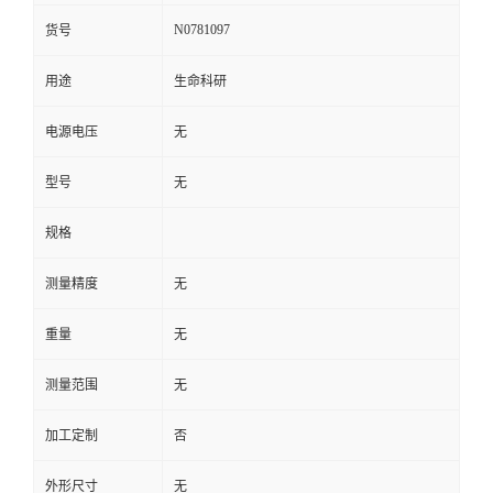
N0781097
货号
用途
生命科研
电源电压
无
型号
无
规格
测量精度
无
重量
无
测量范围
无
加工定制
否
外形尺寸
无