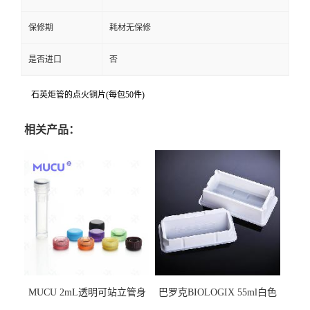
保修期
耗材无保修
是否进口
否
石英炬管的点火铜片(每包50件)
相关产品：
MUCU 2mL透明可站立管身
巴罗克BIOLOGIX 55ml白色
螺口管管盖一体 冷冻保存管
试剂槽,聚苯乙烯 独立包装 伽