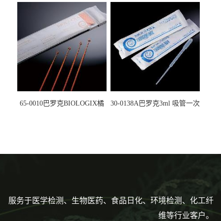
5612008
马射线灭菌25-0051
65-0010巴罗克BIOLOGIX橘
30-0138A巴罗克3ml 吸管一次
色灭菌10μl接种环一次性使用
性使用,独立包装灭菌,长
160mm,总容量7.5ml 吸管,刻
度到3ml 巴氏吸管
服务于医学检测、生物医药、食品日化、环境检测、化工纤
维等行业客户。