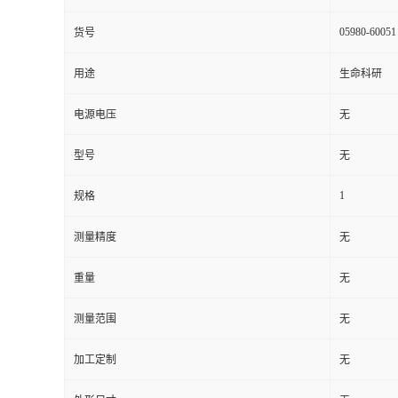
05980-60051
货号
用途
生命科研
电源电压
无
型号
无
1
规格
测量精度
无
重量
无
测量范围
无
加工定制
无