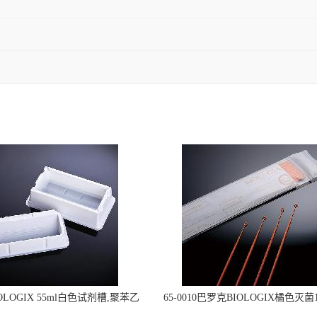
OLOGIX 55ml白色试剂槽,聚苯乙
65-0010巴罗克BIOLOGIX橘色灭菌1
立包装 伽马射线灭菌25-0051
种环一次性使用