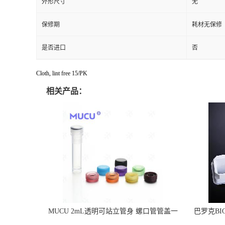
外形尺寸
无
保修期
耗材无保修
是否进口
否
Cloth, lint free 15/PK
相关产品：
MUCU 2mL透明可站立管身 螺口管管盖一
巴罗克BI
体 冷冻保存管 5612008
烯 独