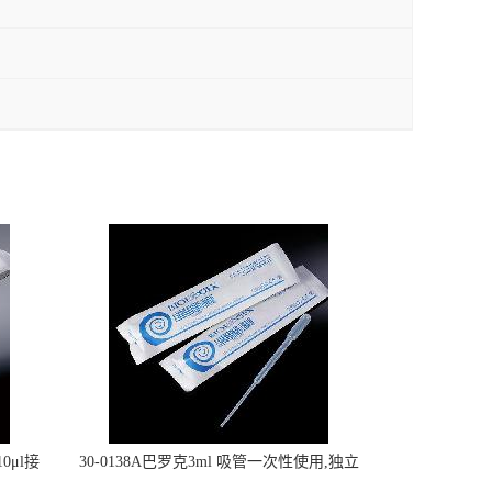
0μl接
30-0138A巴罗克3ml 吸管一次性使用,独立
包装灭菌,长160mm,总容量7.5ml 吸管,刻度