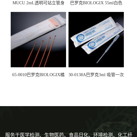
MUCU 2mL透明可站立管身
巴罗克BIOLOGIX 55ml白色
螺口管管盖一体 冷冻保存管
试剂槽,聚苯乙烯 独立包装 伽
5612008
马射线灭菌25-0051
65-0010巴罗克BIOLOGIX橘
30-0138A巴罗克3ml 吸管一次
色灭菌10μl接种环一次性使用
性使用,独立包装灭菌,长
160mm,总容量7.5ml 吸管,刻
度到3ml 巴氏吸管
服务于医学检测、生物医药、食品日化、环境检测、化工纤