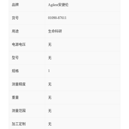
品牌
Agilent安捷伦
01090-87611
货号
用途
生命科研
电源电压
无
型号
无
1
规格
测量精度
无
重量
无
测量范围
无
加工定制
无