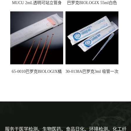
MUCU 2mL透明可站立管身
巴罗克BIOLOGIX 55ml白色
螺口管管盖一体 冷冻保存管
试剂槽,聚苯乙烯 独立包装 伽
5612008
马射线灭菌25-0051
65-0010巴罗克BIOLOGIX橘
30-0138A巴罗克3ml 吸管一次
色灭菌10μl接种环一次性使用
性使用,独立包装灭菌,长
160mm,总容量7.5ml 吸管,刻
度到3ml 巴氏吸管
服务于医学检测、生物医药、食品日化、环境检测、化工纤