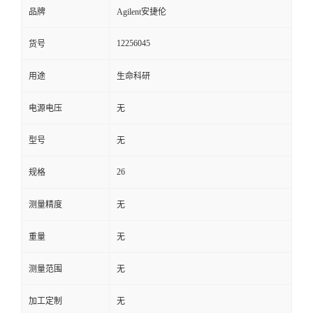
品牌
Agilent安捷伦
12256045
货号
用途
生命科研
电源电压
无
型号
无
26
规格
测量精度
无
重量
无
测量范围
无
加工定制
无