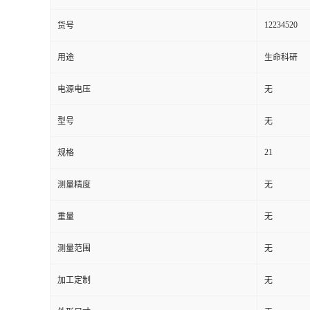
12234520
货号
用途
生命科研
电源电压
无
型号
无
21
规格
测量精度
无
重量
无
测量范围
无
加工定制
无