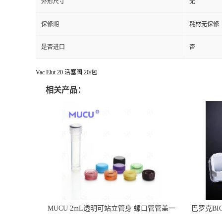
外形尺寸
无
保修期
耗材无保修
是否进口
否
Vac Elut 20 活塞阀,20/包
相关产品：
MUCU 2mL透明可站立管身 螺口管管盖一
巴罗克BI
体 冷冻保存管 5612008
烯 独