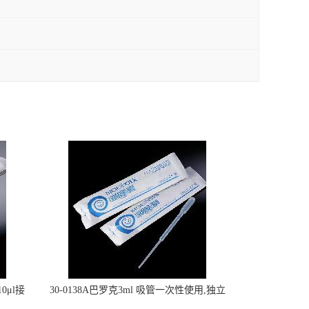
0μl接
30-0138A巴罗克3ml 吸管一次性使用,独立
包装灭菌,长160mm,总容量7.5ml 吸管,刻度