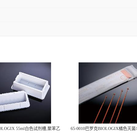
OLOGIX 55ml白色试剂槽,聚苯乙
65-0010巴罗克BIOLOGIX橘色灭菌1
立包装 伽马射线灭菌25-0051
种环一次性使用