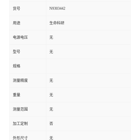
N9303442
货号
用途
生命科研
电源电压
无
型号
无
规格
测量精度
无
重量
无
测量范围
无
加工定制
否
外形尺寸
无