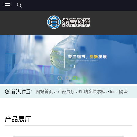
您当前的位置：
网站首页
>
产品展厅
>
PE珀金埃尔默
>
8mm 隔垫
PTFE/红橡胶 100个 N9303442
产品展厅