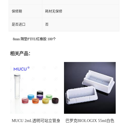
保修期
耗材无保修
是否进口
否
8mm 隔垫PTFE/红橡胶 100个
相关产品：
MUCU 2mL透明可站立管身
巴罗克BIOLOGIX 55ml白色
螺口管管盖一体 冷冻保存管
试剂槽,聚苯乙烯 独立包装 伽