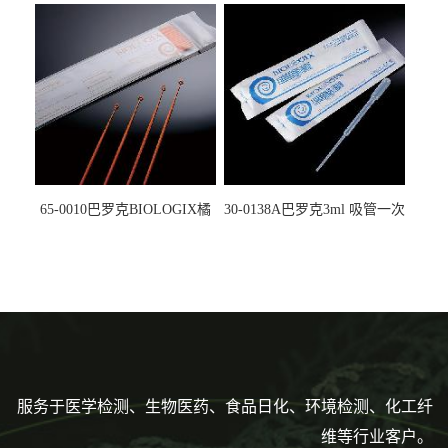
5612008
马射线灭菌25-0051
65-0010巴罗克BIOLOGIX橘
30-0138A巴罗克3ml 吸管一次
色灭菌10μl接种环一次性使用
性使用,独立包装灭菌,长
160mm,总容量7.5ml 吸管,刻
度到3ml 巴氏吸管
服务于医学检测、生物医药、食品日化、环境检测、化工纤
维等行业客户。