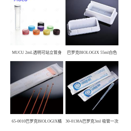
MUCU 2mL透明可站立管身
巴罗克BIOLOGIX 55ml白色
螺口管管盖一体 冷冻保存管
试剂槽,聚苯乙烯 独立包装 伽
5612008
马射线灭菌25-0051
65-0010巴罗克BIOLOGIX橘
30-0138A巴罗克3ml 吸管一次
色灭菌10μl接种环一次性使用
性使用,独立包装灭菌,长