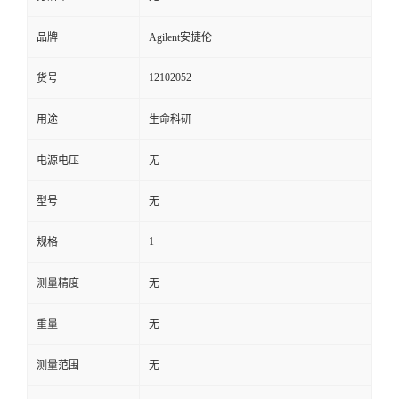
品牌
Agilent安捷伦
12102052
货号
用途
生命科研
电源电压
无
型号
无
1
规格
测量精度
无
重量
无
测量范围
无