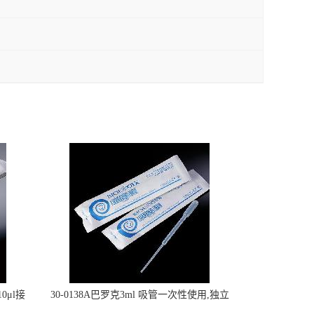
0μl接
30-0138A巴罗克3ml 吸管一次性使用,独立
包装灭菌,长160mm,总容量7.5ml 吸管,刻度