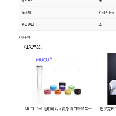
外形尺寸
无
保修期
耗材无保修
是否进口
否
SPE小柱
相关产品：
MUCU 2mL透明可站立管身 螺口管管盖一
巴罗克BI
体 冷冻保存管 5612008
烯 独