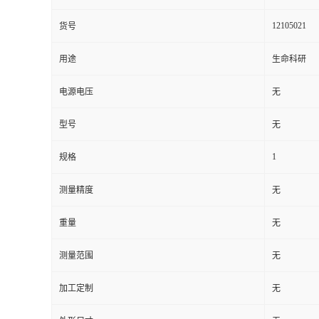
12105021
货号
用途
生命科研
电源电压
无
型号
无
1
规格
测量精度
无
重量
无
测量范围
无
加工定制
无