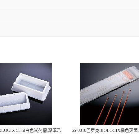
OLOGIX 55ml白色试剂槽,聚苯乙
65-0010巴罗克BIOLOGIX橘色灭菌1
立包装 伽马射线灭菌25-0051
种环一次性使用