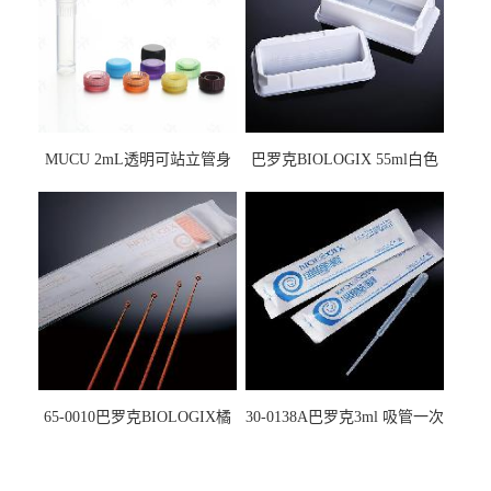
MUCU 2mL透明可站立管身
巴罗克BIOLOGIX 55ml白色
螺口管管盖一体 冷冻保存管
试剂槽,聚苯乙烯 独立包装 伽
5612008
马射线灭菌25-0051
65-0010巴罗克BIOLOGIX橘
30-0138A巴罗克3ml 吸管一次
色灭菌10μl接种环一次性使用
性使用,独立包装灭菌,长
160mm,总容量7.5ml 吸管,刻