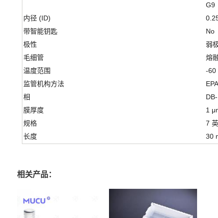
G9
内径 (ID)
0.2
带智能钥匙
No
极性
弱
毛细管
熔
温度范围
-60
监管机构方法
EPA
相
DB-
膜厚度
1 μ
规格
7 
长度
30 
相关产品：