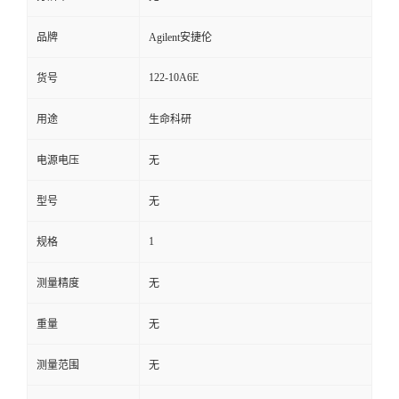
品牌
Agilent安捷伦
122-10A6E
货号
用途
生命科研
电源电压
无
型号
无
1
规格
测量精度
无
重量
无
测量范围
无