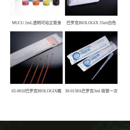
MUCU 2mL透明可站立管身
巴罗克BIOLOGIX 55ml白色
螺口管管盖一体 冷冻保存管
试剂槽,聚苯乙烯 独立包装 伽
5612008
马射线灭菌25-0051
65-0010巴罗克BIOLOGIX橘
30-0138A巴罗克3ml 吸管一次
色灭菌10μl接种环一次性使用
性使用,独立包装灭菌,长
160mm,总容量7.5ml 吸管,刻
度到3ml 巴氏吸管