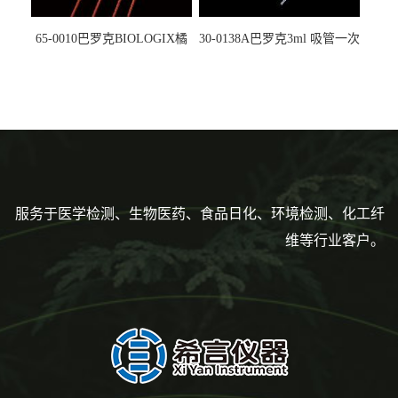
65-0010巴罗克BIOLOGIX橘
30-0138A巴罗克3ml 吸管一次
色灭菌10μl接种环一次性使用
性使用,独立包装灭菌,长
160mm,总容量7.5ml 吸管,刻
度到3ml 巴氏吸管
服务于医学检测、生物医药、食品日化、环境检测、化工纤
维等行业客户。