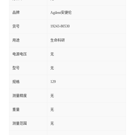
品牌
Agilent安捷伦
19243-80530
货号
用途
生命科研
电源电压
无
型号
无
129
规格
测量精度
无
重量
无
测量范围
无