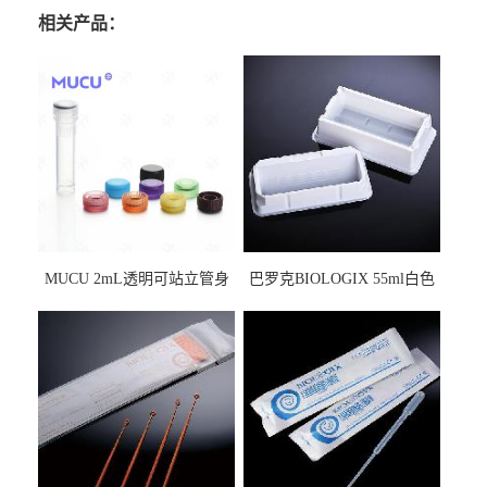
相关产品：
MUCU 2mL透明可站立管身
巴罗克BIOLOGIX 55ml白色
螺口管管盖一体 冷冻保存管
试剂槽,聚苯乙烯 独立包装 伽
5612008
马射线灭菌25-0051