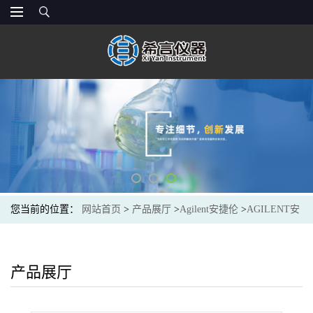
您当前的位置：
网站首页
>
产品展厅
>
Agilent安捷伦
>
AGILENT安
捷伦19243-80530用于玻璃衬管的色谱柱接头,填充柱进样口,1/8 英寸
外径色谱柱
产品展厅