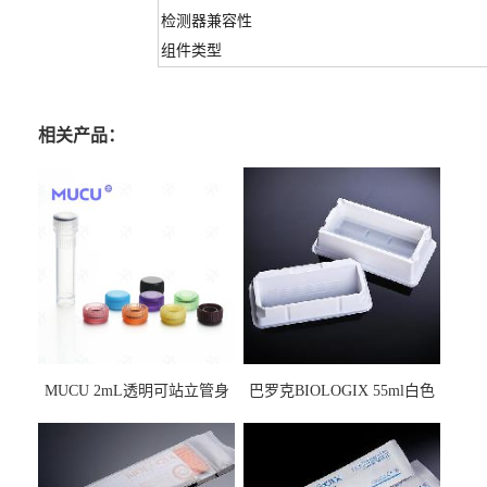
检测器兼容性
组件类型
相关产品：
MUCU 2mL透明可站立管身
巴罗克BIOLOGIX 55ml白色
螺口管管盖一体 冷冻保存管
试剂槽,聚苯乙烯 独立包装 伽
5612008
马射线灭菌25-0051