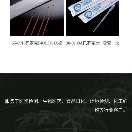
65-0010巴罗克BIOLOGIX橘
30-0138A巴罗克3ml 吸管一次
色灭菌10μl接种环一次性使用
性使用,独立包装灭菌,长
160mm,总容量7.5ml 吸管,刻
度到3ml 巴氏吸管
服务于医学检测、生物医药、食品日化、环境检测、化工纤
维等行业客户。