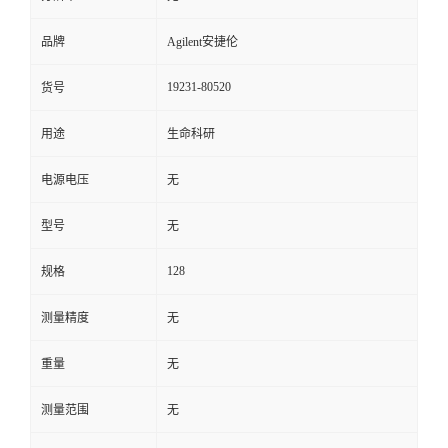
品牌
Agilent安捷伦
19231-80520
货号
用途
生命科研
电源电压
无
型号
无
128
规格
测量精度
无
重量
无
测量范围
无