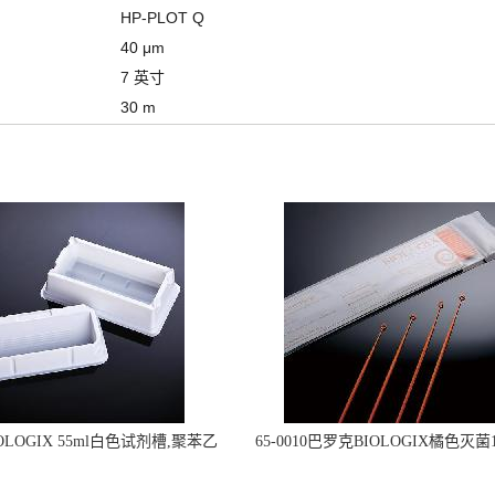
HP-PLOT Q
40 μm
7 英寸
30 m
OLOGIX 55ml白色试剂槽,聚苯乙
65-0010巴罗克BIOLOGIX橘色灭菌1
立包装 伽马射线灭菌25-0051
种环一次性使用