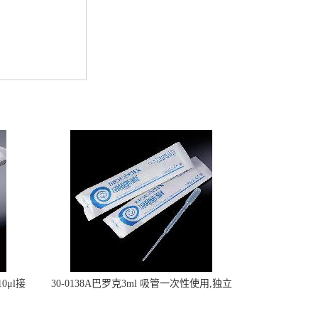
0μl接
30-0138A巴罗克3ml 吸管一次性使用,独立
包装灭菌,长160mm,总容量7.5ml 吸管,刻度