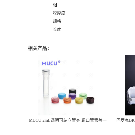
相
膜厚度
规格
长度
相关产品：
MUCU 2mL透明可站立管身 螺口管管盖一
巴罗克BI
体 冷冻保存管 5612008
烯 独