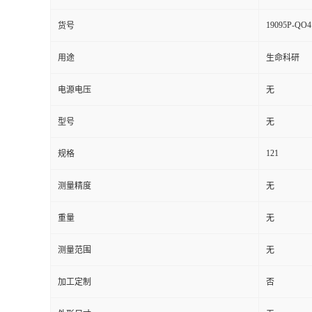
19095P-QO4
货号
用途
生命科研
电源电压
无
型号
无
121
规格
测量精度
无
重量
无
测量范围
无
加工定制
否