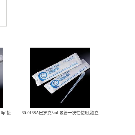
0μl接
30-0138A巴罗克3ml 吸管一次性使用,独立
包装灭菌,长160mm,总容量7.5ml 吸管,刻度
到3ml 巴氏吸管