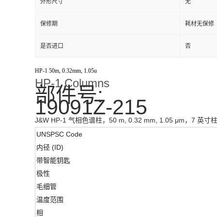
外形尺寸
无
保修期
耗材无保修
是否进口
否
HP-1 50m, 0.32mm, 1.05u
HP-1 Columns
部件号:
19091Z-215
J&W HP-1 气相色谱柱，50 m, 0.32 mm, 1.05 μm，7 英寸
UNSPSC Code
内径 (ID)
带智能钥匙
极性
毛细管
温度范围
相