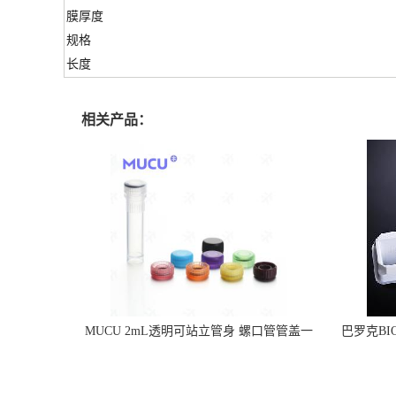
膜厚度
规格
长度
相关产品：
MUCU 2mL透明可站立管身 螺口管管盖一
巴罗克BI
体 冷冻保存管 5612008
烯 独