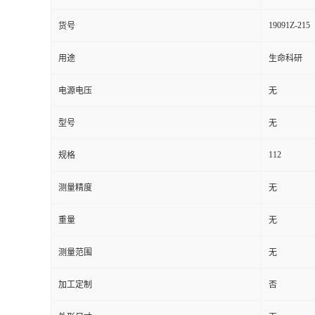
19091Z-215
货号
用途
生命科研
电源电压
无
型号
无
112
规格
测量精度
无
重量
无
测量范围
无
加工定制
否