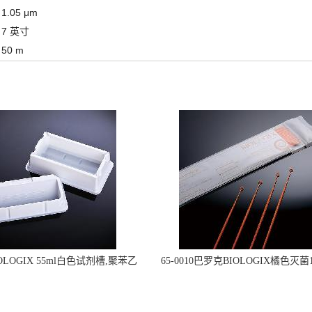
1.05 μm
7 英寸
50 m
OLOGIX 55ml白色试剂槽,聚苯乙
65-0010巴罗克BIOLOGIX橘色灭菌1
立包装 伽马射线灭菌25-0051
种环一次性使用