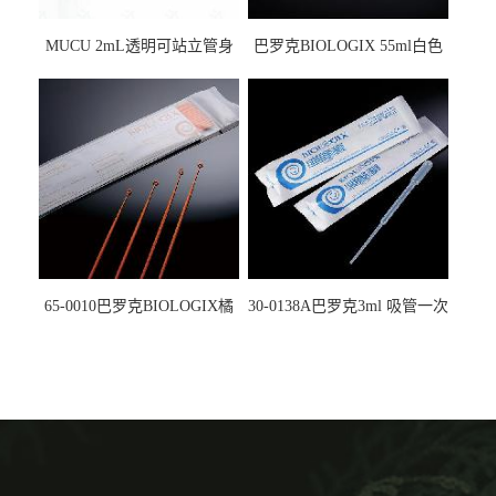
MUCU 2mL透明可站立管身
巴罗克BIOLOGIX 55ml白色
螺口管管盖一体 冷冻保存管
试剂槽,聚苯乙烯 独立包装 伽
5612008
马射线灭菌25-0051
65-0010巴罗克BIOLOGIX橘
30-0138A巴罗克3ml 吸管一次
色灭菌10μl接种环一次性使用
性使用,独立包装灭菌,长
160mm,总容量7.5ml 吸管,刻
度到3ml 巴氏吸管