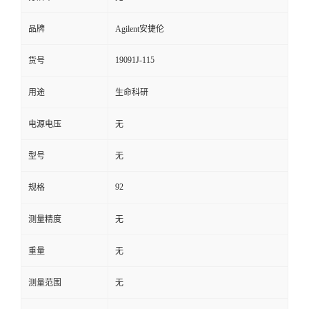
品牌
Agilent安捷伦
19091J-115
货号
用途
生命科研
电源电压
无
型号
无
92
规格
测量精度
无
重量
无
测量范围
无