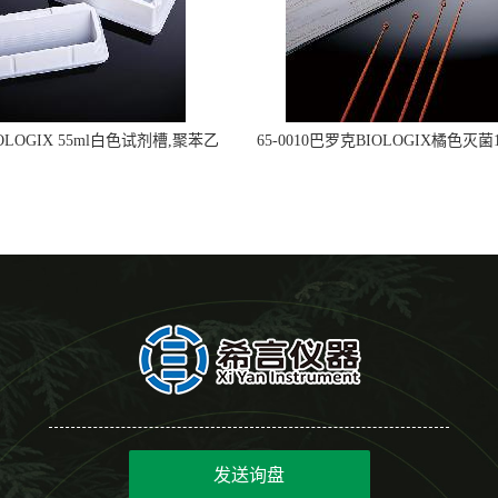
OLOGIX 55ml白色试剂槽,聚苯乙
65-0010巴罗克BIOLOGIX橘色灭菌1
立包装 伽马射线灭菌25-0051
种环一次性使用
发送询盘