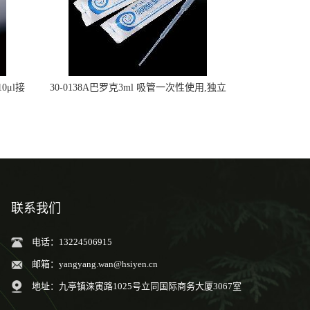
0μl接
30-0138A巴罗克3ml 吸管一次性使用,独立
包装灭菌,长160mm,总容量7.5ml 吸管,刻度
到3ml 巴氏吸管
联系我们
电话：13224506915
邮箱：
yangyang.wan@hsiyen.cn
地址：九亭镇涞寅路1025号立同国际商务大厦3067室