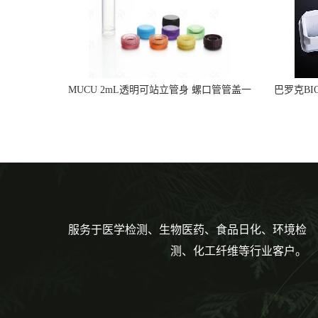
MUCU 2mL透明可站立管身 螺口管管盖一
巴罗克BI
体 冷冻保存管 5612008
烯 独
服务于医学检测、生物医药、食品日化、环境检
测、化工纤维等行业客户。