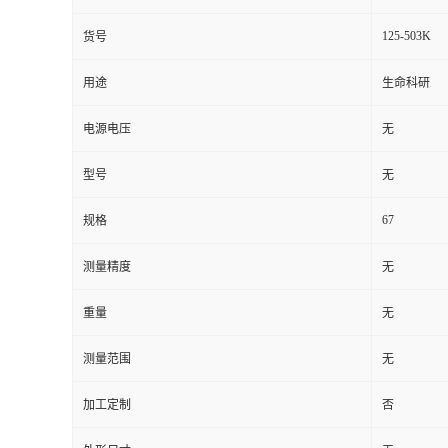
125-503K
货号
用途
生命科研
电源电压
无
型号
无
67
规格
测量精度
无
重量
无
测量范围
无
加工定制
否