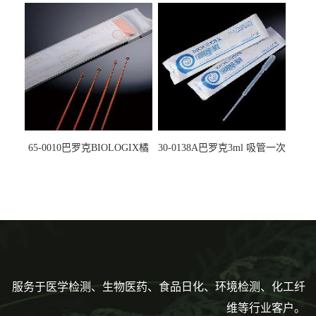
5612008
马射线灭菌25-0051
65-0010巴罗克BIOLOGIX橘
30-0138A巴罗克3ml 吸管一次
色灭菌10μl接种环一次性使用
性使用,独立包装灭菌,长
160mm,总容量7.5ml 吸管,刻
度到3ml 巴氏吸管
服务于医学检测、生物医药、食品日化、环境检测、化工纤
维等行业客户。