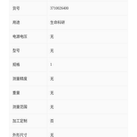
3710026400
货号
用途
生命科研
电源电压
无
型号
无
1
规格
测量精度
无
重量
无
测量范围
无
加工定制
否
外形尺寸
无