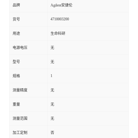
品牌
Agilent安捷伦
4710003200
货号
用途
生命科研
电源电压
无
型号
无
1
规格
测量精度
无
重量
无
测量范围
无
加工定制
否