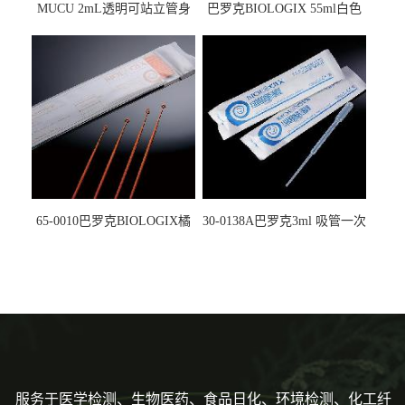
MUCU 2mL透明可站立管身
巴罗克BIOLOGIX 55ml白色
螺口管管盖一体 冷冻保存管
试剂槽,聚苯乙烯 独立包装 伽
5612008
马射线灭菌25-0051
65-0010巴罗克BIOLOGIX橘
30-0138A巴罗克3ml 吸管一次
色灭菌10μl接种环一次性使用
性使用,独立包装灭菌,长
160mm,总容量7.5ml 吸管,刻
度到3ml 巴氏吸管
服务于医学检测、生物医药、食品日化、环境检测、化工纤