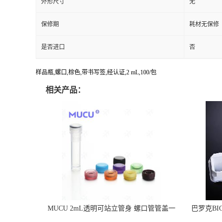
外形尺寸
无
保修期
耗材无保修
是否进口
否
样品瓶,螺口,棕色,带书写签,经认证,2 mL,100/包
相关产品：
MUCU 2mL透明可站立管身 螺口管管盖一
巴罗克BI
体 冷冻保存管 5612008
烯 独