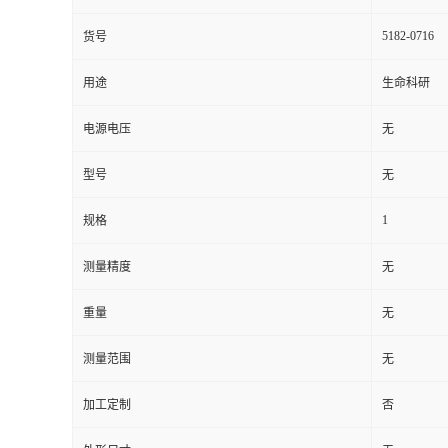
5182-0716
货号
用途
生命科研
电源电压
无
型号
无
1
规格
测量精度
无
重量
无
测量范围
无
加工定制
否