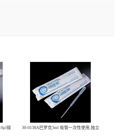
0μl接
30-0138A巴罗克3ml 吸管一次性使用,独立
包装灭菌,长160mm,总容量7.5ml 吸管,刻度