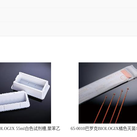
OLOGIX 55ml白色试剂槽,聚苯乙
65-0010巴罗克BIOLOGIX橘色灭菌1
立包装 伽马射线灭菌25-0051
种环一次性使用