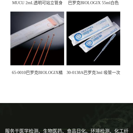
MUCU 2mL透明可站立管身
巴罗克BIOLOGIX 55ml白色
螺口管管盖一体 冷冻保存管
试剂槽,聚苯乙烯 独立包装 伽
5612008
马射线灭菌25-0051
65-0010巴罗克BIOLOGIX橘
30-0138A巴罗克3ml 吸管一次
色灭菌10μl接种环一次性使用
性使用,独立包装灭菌,长
160mm,总容量7.5ml 吸管,刻
度到3ml 巴氏吸管
服务于医学检测、生物医药、食品日化、环境检测、化工纤