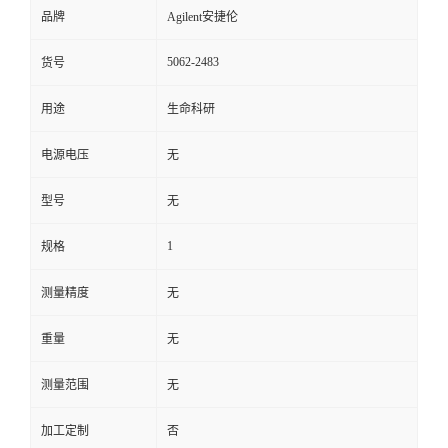
品牌
Agilent安捷伦
5062-2483
货号
用途
生命科研
电源电压
无
型号
无
1
规格
测量精度
无
重量
无
测量范围
无
加工定制
否