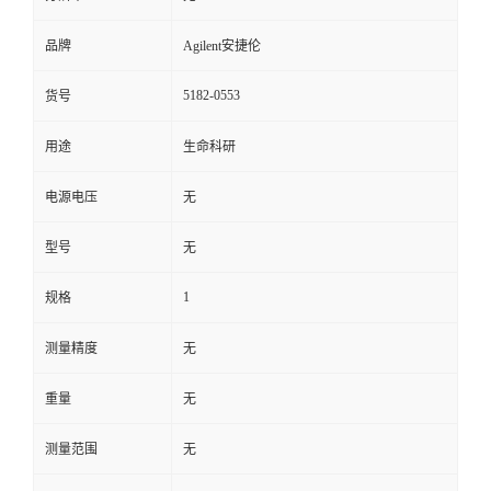
品牌
Agilent安捷伦
5182-0553
货号
用途
生命科研
电源电压
无
型号
无
1
规格
测量精度
无
重量
无
测量范围
无