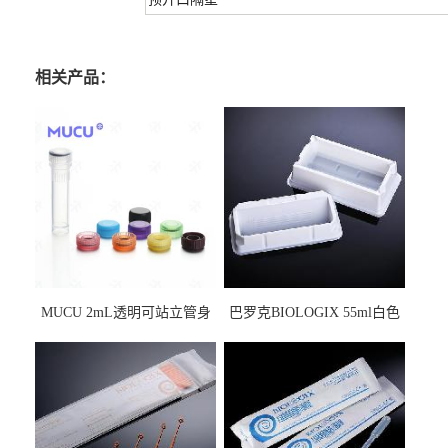
相关产品：
MUCU 2mL透明可站立管身
巴罗克BIOLOGIX 55ml白色
螺口管管盖一体 冷冻保存管
试剂槽,聚苯乙烯 独立包装 伽
5612008
马射线灭菌25-0051