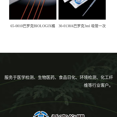
65-0010巴罗克BIOLOGIX橘
30-0138A巴罗克3ml 吸管一次
色灭菌10μl接种环一次性使用
性使用,独立包装灭菌,长
160mm,总容量7.5ml 吸管,刻
度到3ml 巴氏吸管
服务于医学检测、生物医药、食品日化、环境检测、化工纤
维等行业客户。