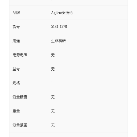
品牌
Agilent安捷伦
5181-1270
货号
用途
生命科研
电源电压
无
型号
无
1
规格
测量精度
无
重量
无
测量范围
无