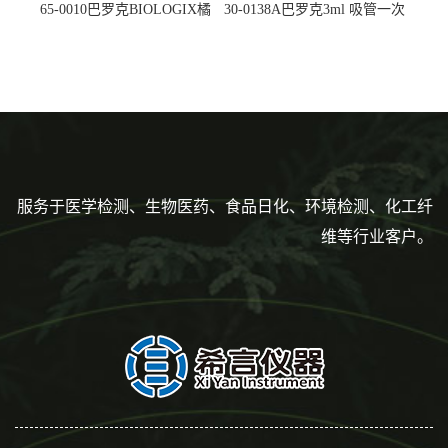
65-0010巴罗克BIOLOGIX橘
30-0138A巴罗克3ml 吸管一次
色灭菌10μl接种环一次性使用
性使用,独立包装灭菌,长
160mm,总容量7.5ml 吸管,刻
度到3ml 巴氏吸管
服务于医学检测、生物医药、食品日化、环境检测、化工纤
维等行业客户。