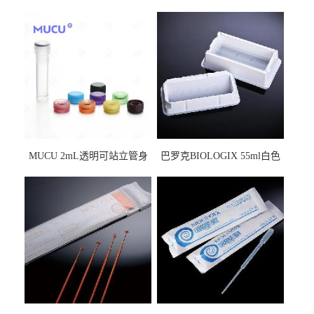
MUCU 2mL透明可站立管身
巴罗克BIOLOGIX 55ml白色
螺口管管盖一体 冷冻保存管
试剂槽,聚苯乙烯 独立包装 伽
5612008
马射线灭菌25-0051