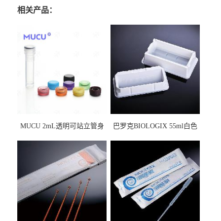
相关产品：
MUCU 2mL透明可站立管身
巴罗克BIOLOGIX 55ml白色
螺口管管盖一体 冷冻保存管
试剂槽,聚苯乙烯 独立包装 伽
5612008
马射线灭菌25-0051