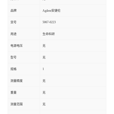
品牌
Agilent安捷伦
5067-0223
货号
用途
生命科研
电源电压
无
型号
无
1
规格
测量精度
无
重量
无
测量范围
无