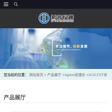
您当前的位置：
网站首页
>
产品展厅
>
Agilent安捷伦
>
AGILENT安
捷伦5067-0223*气体流量计,流量范围:5–500 mL/minPrecision Gas
Flow Meter
产品展厅