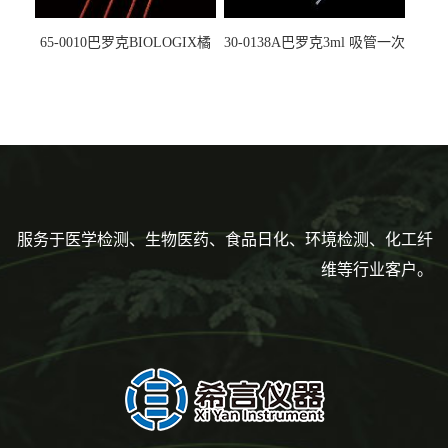
65-0010巴罗克BIOLOGIX橘
30-0138A巴罗克3ml 吸管一次
色灭菌10μl接种环一次性使用
性使用,独立包装灭菌,长
160mm,总容量7.5ml 吸管,刻
度到3ml 巴氏吸管
服务于医学检测、生物医药、食品日化、环境检测、化工纤
维等行业客户。