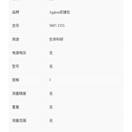
品牌
Agilent安捷伦
5067-1555
货号
用途
生命科研
电源电压
无
型号
无
1
规格
测量精度
无
重量
无
测量范围
无