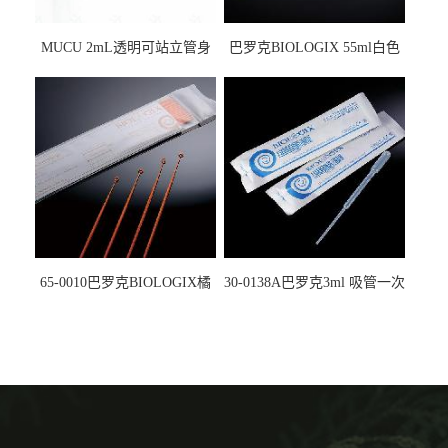
MUCU 2mL透明可站立管身
巴罗克BIOLOGIX 55ml白色
螺口管管盖一体 冷冻保存管
试剂槽,聚苯乙烯 独立包装 伽
5612008
马射线灭菌25-0051
65-0010巴罗克BIOLOGIX橘
30-0138A巴罗克3ml 吸管一次
色灭菌10μl接种环一次性使用
性使用,独立包装灭菌,长
160mm,总容量7.5ml 吸管,刻
度到3ml 巴氏吸管