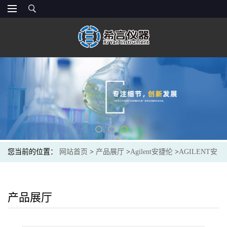
您当前的位置：
网站首页
>
产品展厅
>
Agilent安捷伦
>
AGILENT安
捷伦5067-1555筛板,2 mm,0.2 μm,不锈钢,PEEK 封装,与部件号 5067-
1551 配套使用,10/包
产品展厅