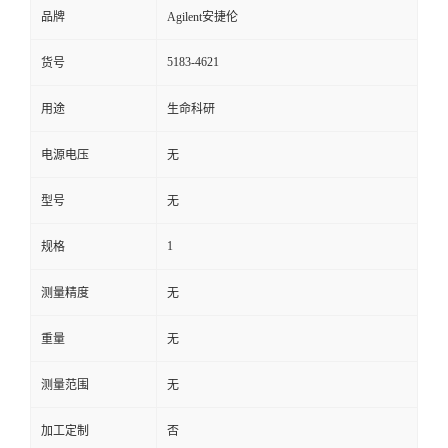
品牌
Agilent安捷伦
5183-4621
货号
用途
生命科研
电源电压
无
型号
无
1
规格
测量精度
无
重量
无
测量范围
无
加工定制
否