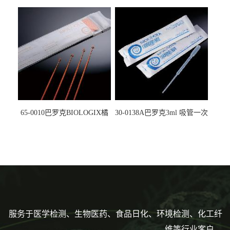
螺口管管盖一体 冷冻保存管
试剂槽,聚苯乙烯 独立包装 伽
5612008
马射线灭菌25-0051
65-0010巴罗克BIOLOGIX橘
30-0138A巴罗克3ml 吸管一次
色灭菌10μl接种环一次性使用
性使用,独立包装灭菌,长
160mm,总容量7.5ml 吸管,刻
度到3ml 巴氏吸管
服务于医学检测、生物医药、食品日化、环境检测、化工纤
维等行业客户。