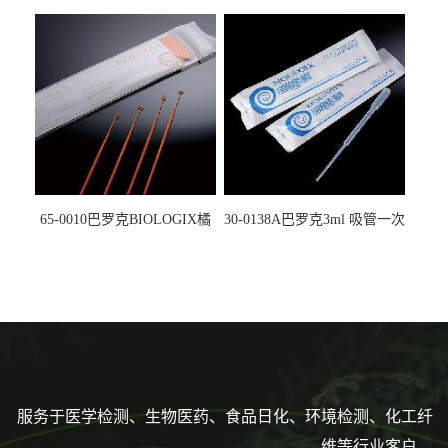
螺口管管盖一体 冷冻保存管
试剂槽,聚苯乙烯 独立包装 伽
5612008
马射线灭菌25-0051
65-0010巴罗克BIOLOGIX橘
30-0138A巴罗克3ml 吸管一次
色灭菌10μl接种环一次性使用
性使用,独立包装灭菌,长
160mm,总容量7.5ml 吸管,刻
度到3ml 巴氏吸管
服务于医学检测、生物医药、食品日化、环境检测、化工纤
维等行业客户。