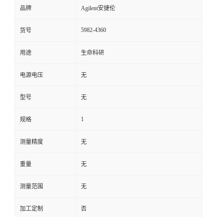
品牌
Agilent安捷伦
5982-4360
货号
用途
生命科研
电源电压
无
型号
无
1
规格
测量精度
无
重量
无
测量范围
无
加工定制
否