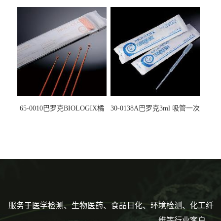
螺口管管盖一体 冷冻保存管
试剂槽,聚苯乙烯 独立包装 伽
5612008
马射线灭菌25-0051
65-0010巴罗克BIOLOGIX橘
30-0138A巴罗克3ml 吸管一次
色灭菌10μl接种环一次性使用
性使用,独立包装灭菌,长
160mm,总容量7.5ml 吸管,刻
度到3ml 巴氏吸管
服务于医学检测、生物医药、食品日化、环境检测、化工纤
维等行业客户。