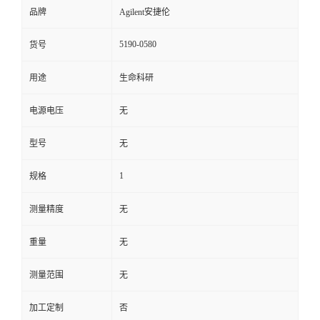
品牌
Agilent安捷伦
5190-0580
货号
用途
生命科研
电源电压
无
型号
无
1
规格
测量精度
无
重量
无
测量范围
无
加工定制
否