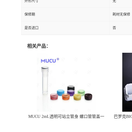
外形尺寸
无
保修期
耗材无保修
是否进口
否
相关产品：
MUCU 2mL透明可站立管身 螺口管管盖一
巴罗克BI
体 冷冻保存管 5612008
烯 独