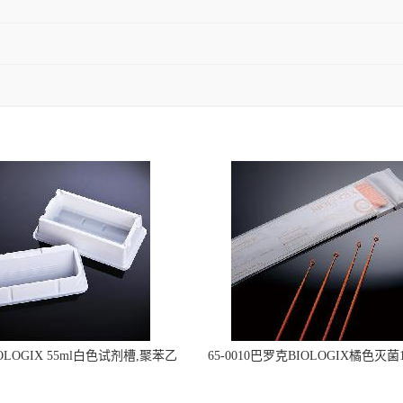
OLOGIX 55ml白色试剂槽,聚苯乙
65-0010巴罗克BIOLOGIX橘色灭菌1
立包装 伽马射线灭菌25-0051
种环一次性使用