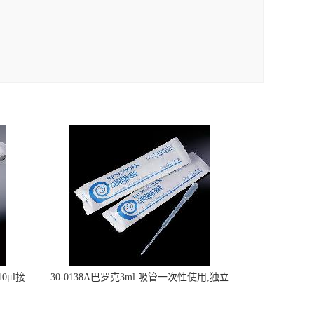
0μl接
30-0138A巴罗克3ml 吸管一次性使用,独立
包装灭菌,长160mm,总容量7.5ml 吸管,刻度
到3ml 巴氏吸管