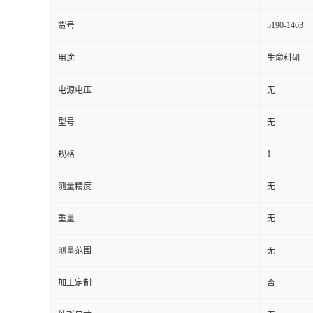
5190-1463
货号
用途
生命科研
电源电压
无
型号
无
1
规格
测量精度
无
重量
无
测量范围
无
加工定制
否