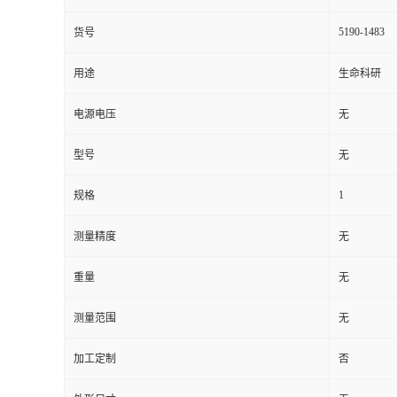
5190-1483
货号
用途
生命科研
电源电压
无
型号
无
1
规格
测量精度
无
重量
无
测量范围
无
加工定制
否