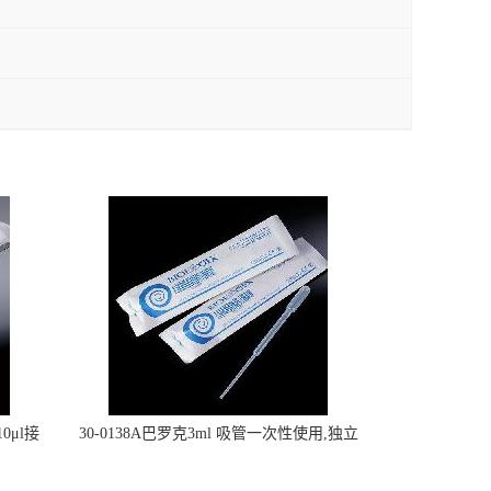
0μl接
30-0138A巴罗克3ml 吸管一次性使用,独立
包装灭菌,长160mm,总容量7.5ml 吸管,刻度
到3ml 巴氏吸管