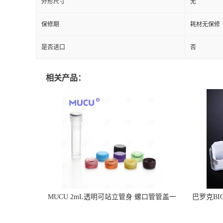
外形尺寸
无
保修期
耗材无保修
是否进口
否
相关产品：
MUCU 2mL透明可站立管身 螺口管管盖一
巴罗克BI
体 冷冻保存管 5612008
烯 独