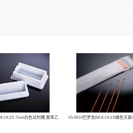
OLOGIX 55ml白色试剂槽,聚苯乙
65-0010巴罗克BIOLOGIX橘色灭菌1
立包装 伽马射线灭菌25-0051
种环一次性使用