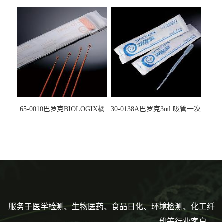
螺口管管盖一体 冷冻保存管
试剂槽,聚苯乙烯 独立包装 伽
5612008
马射线灭菌25-0051
65-0010巴罗克BIOLOGIX橘
30-0138A巴罗克3ml 吸管一次
色灭菌10μl接种环一次性使用
性使用,独立包装灭菌,长
160mm,总容量7.5ml 吸管,刻
度到3ml 巴氏吸管
服务于医学检测、生物医药、食品日化、环境检测、化工纤
维等行业客户。