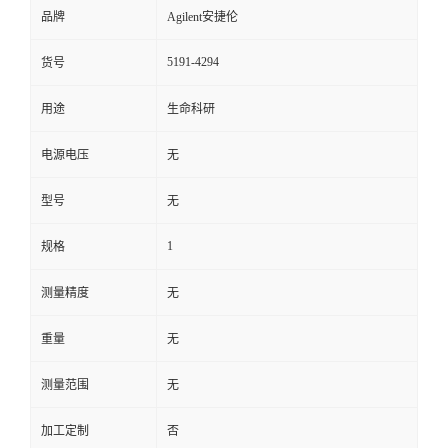
品牌
Agilent安捷伦
5191-4294
货号
用途
生命科研
电源电压
无
型号
无
1
规格
测量精度
无
重量
无
测量范围
无
加工定制
否