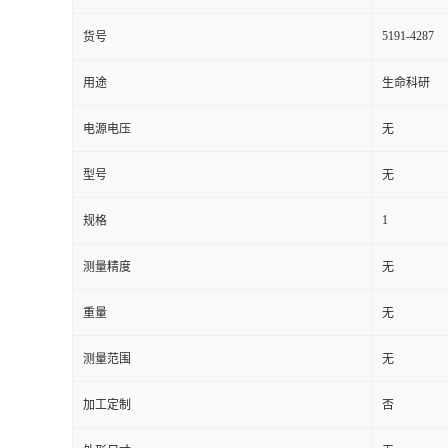
5191-4287
货号
用途
生命科研
电源电压
无
型号
无
1
规格
测量精度
无
重量
无
测量范围
无
加工定制
否