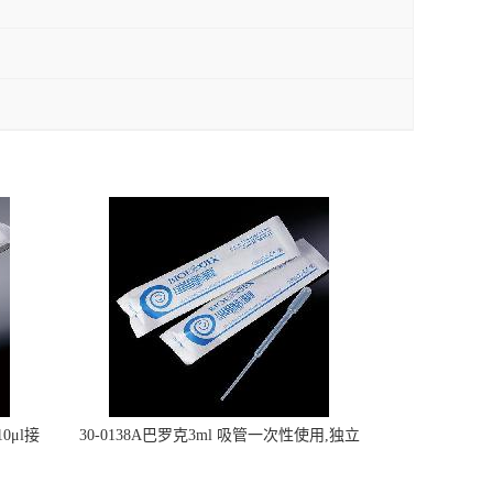
0μl接
30-0138A巴罗克3ml 吸管一次性使用,独立
包装灭菌,长160mm,总容量7.5ml 吸管,刻度
到3ml 巴氏吸管