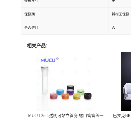
外形尺寸
无
保修期
耗材无保修
是否进口
否
相关产品：
MUCU 2mL透明可站立管身 螺口管管盖一
巴罗克BI
体 冷冻保存管 5612008
烯 独