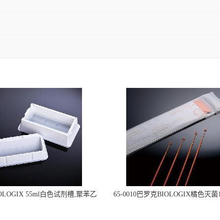
OLOGIX 55ml白色试剂槽,聚苯乙
65-0010巴罗克BIOLOGIX橘色灭菌1
立包装 伽马射线灭菌25-0051
种环一次性使用