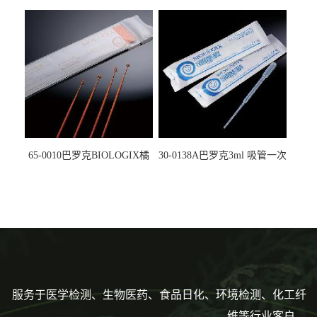
螺口管管盖一体 冷冻保存管
试剂槽,聚苯乙烯 独立包装 伽
5612008
马射线灭菌25-0051
65-0010巴罗克BIOLOGIX橘
30-0138A巴罗克3ml 吸管一次
色灭菌10μl接种环一次性使用
性使用,独立包装灭菌,长
160mm,总容量7.5ml 吸管,刻
度到3ml 巴氏吸管
服务于医学检测、生物医药、食品日化、环境检测、化工纤
维等行业客户。