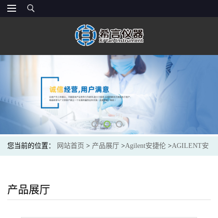
您当前的位置：
网站首页
>
产品展厅
>
Agilent安捷伦
>
AGILENT安
捷伦5190-9068光谱色谱耗材Cap, 9mm blue scrw bnded, PTFE/S,
1000PK
产品展厅