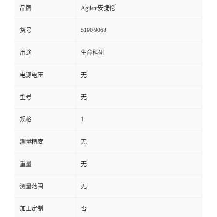
品牌
Agilent安捷伦
5190-9068
货号
用途
生命科研
电源电压
无
型号
无
1
规格
测量精度
无
重量
无
测量范围
无
加工定制
否